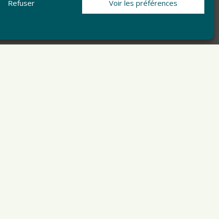
Refuser
Voir les préférences
SÉ
NON CLASSÉ
Bourse aux jouets
Le dimanche 8 décembre 2013