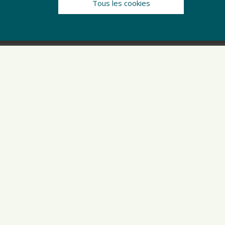
Tous les cookies
3
NON CLASSÉ
NON CLAS
 fibre optique
Paysages de
rrive chez vous!
Normandie en
bateau