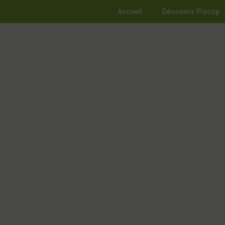
Accueil
Découvrir Piscop