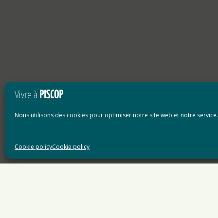
Nous utilisons des cookies pour optimiser notre site web et notre service.
Cookie policy
Cookie policy
Accueil
»
Non classé
»
SIGIDURS et la collecte des 
ARTICLE PRÉCÉDENT
Fête d’Halloween