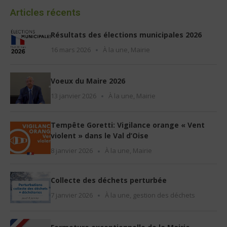
Articles récents
Résultats des élections municipales 2026
16 mars 2026
À la une
,
Mairie
Voeux du Maire 2026
13 janvier 2026
À la une
,
Mairie
Tempête Goretti: Vigilance orange « Vent
violent » dans le Val d’Oise
8 janvier 2026
À la une
,
Mairie
Collecte des déchets perturbée
7 janvier 2026
À la une
,
gestion des déchets