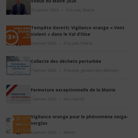
Voeux du Maire 2026
13 janvier 2026
À la une
,
Mairie
Tempête Goretti: Vigilance orange « Vent
violent » dans le Val d’Oise
8 janvier 2026
À la une
,
Mairie
Collecte des déchets perturbée
7 janvier 2026
À la une
,
gestion des déchets
Fermeture exceptionnelle de la Mairie
7 janvier 2026
Non classé
Vigilance orange pour le phénomène neige-
verglas
6 janvier 2026
Mairie