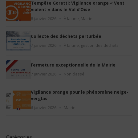
Tempête Goretti: Vigilance orange « Vent
violent » dans le Val d’Oise
8 janvier 2026
À la une
,
Mairie
Collecte des déchets perturbée
7 janvier 2026
À la une
,
gestion des déchets
Fermeture exceptionnelle de la Mairie
7 janvier 2026
Non classé
Vigilance orange pour le phénomène neige-
verglas
6 janvier 2026
Mairie
Catégories