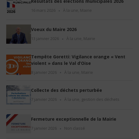
Résultats des élections municipales 2026
16 mars 2026
À la une
,
Mairie
Voeux du Maire 2026
13 janvier 2026
À la une
,
Mairie
Tempête Goretti: Vigilance orange « Vent
violent » dans le Val d’Oise
8 janvier 2026
À la une
,
Mairie
Collecte des déchets perturbée
7 janvier 2026
À la une
,
gestion des déchets
Fermeture exceptionnelle de la Mairie
7 janvier 2026
Non classé