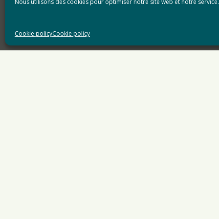
Nous utilisons des cookies pour optimiser notre site web et notre service.
Cookie policy
Cookie policy
Accueil
»
gestion des déchets
»
Moins de déchets dans
ARTICLE PRÉCÉDENT
Voeux du Maire pour l’année 2022