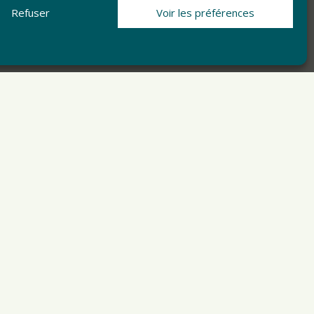
Refuser
Voir les préférences
ARTICLE SUIVANT
Calendrier de collecte de vos déchets 2022
Articles récents
Résultats des élections
municipales 2026
16 mars 2026
À la une
,
Mairie
Voeux du Maire 2026