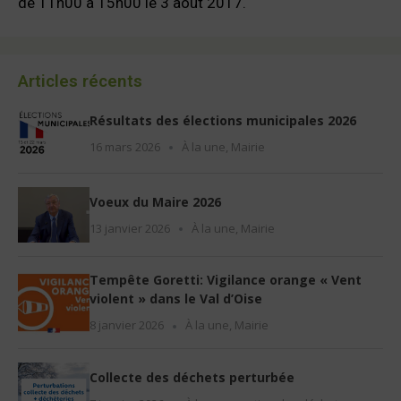
de 11h00 à 15h00 le 3 août 2017.
Articles récents
Résultats des élections municipales 2026
16 mars 2026
À la une
,
Mairie
Voeux du Maire 2026
13 janvier 2026
À la une
,
Mairie
Tempête Goretti: Vigilance orange « Vent
violent » dans le Val d’Oise
8 janvier 2026
À la une
,
Mairie
Collecte des déchets perturbée