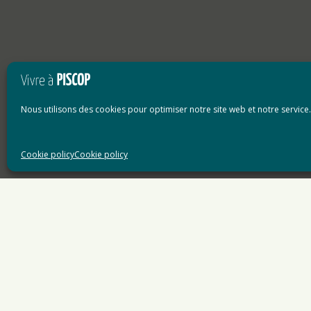
Nous utilisons des cookies pour optimiser notre site web et notre service.
Cookie policy
Cookie policy
Accueil
»
Le conseil municipal
»
Délibération
Délibérations
Veuillez trouver ci-dessous, les comptes-r